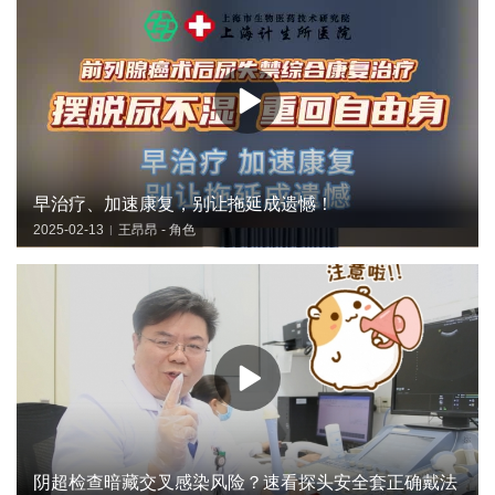
早治疗、加速康复，别让拖延成遗憾！
2025-02-13
王昂昂 - 角色
|
阴超检查暗藏交叉感染风险？速看探头安全套正确戴法