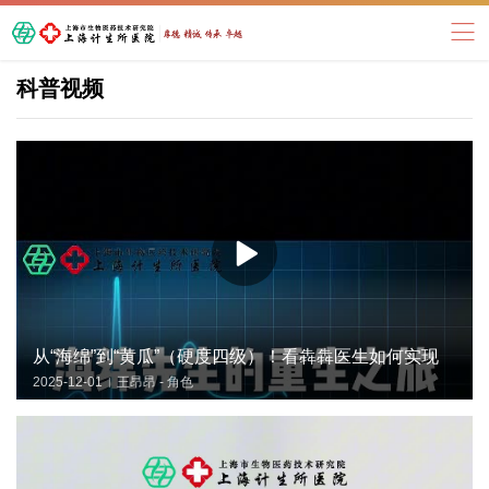
科普视频
从“海绵”到“黄瓜”（硬度四级）！看犇犇医生如何实现
2025-12-01
王昂昂 - 角色
|