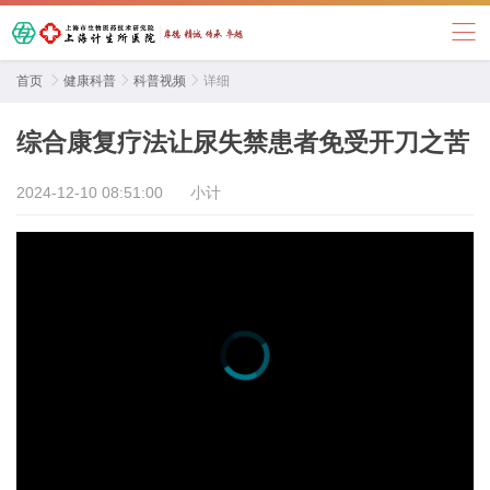
首页

健康科普

科普视频

详细
综合康复疗法让尿失禁患者免受开刀之苦
2024-12-10 08:51:00
小计