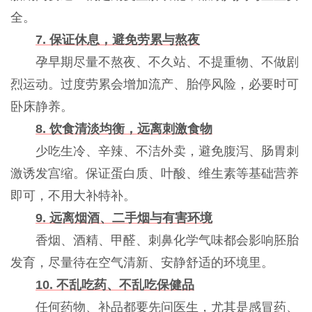
全。
7. 保证休息，避免劳累与熬夜
孕早期尽量不熬夜、不久站、不提重物、不做剧
烈运动。过度劳累会增加流产、胎停风险，必要时可
卧床静养。
8. 饮食清淡均衡，远离刺激食物
少吃生冷、辛辣、不洁外卖，避免腹泻、肠胃刺
激诱发宫缩。保证蛋白质、叶酸、维生素等基础营养
即可，不用大补特补。
9. 远离烟酒、二手烟与有害环境
香烟、酒精、甲醛、刺鼻化学气味都会影响胚胎
发育，尽量待在空气清新、安静舒适的环境里。
10. 不乱吃药、不乱吃保健品
任何药物、补品都要先问医生，尤其是感冒药、