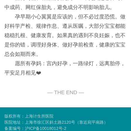
中成药、网红
保胎丸
，避免成分不明影响胎儿。
孕早期小心翼翼是应该的，但不必过度恐慌。做
好科学产检、规律作息、遵从医嘱，大部分宝宝都能
稳稳扎根、健康发育。如果真的遇到不良妊娠，也不
是你的错，调理好身体、做好孕前检查，健康的宝宝
总会如期而来。
愿所有孕妈：宫内好孕，一路绿灯，远离胎停，
平安足月相见❤️
版权所有：上海计生所医院
医院地址：上海市徐汇区斜土路2120号（靠近宛平南路）
备案编号：
沪ICP备10018012号-2