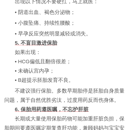
出现以下情况不要硬扛，马上就医：
• 阴道出血、
褐色分泌物
；
• 小腹坠痛、持续性腰酸；
• 早孕反应突然明显减轻或消失。
5. 不盲目激进保胎
如果出现：
• HCG偏低且翻倍很差；
• 未确认宫内孕；
• B超提示胚胎发育不良。
不建议强行保胎。多数早期胎停是胚胎自身质量
问题，属于自然优胜劣汰，过度用药反而伤身体。
6. 保胎用药遵医嘱，不忘护肝脏
长期或大量使用保胎药物可能加重肝脏负担，保
胎期间要遵医嘱定期复查肝功能，兼顾妈妈与宝宝安