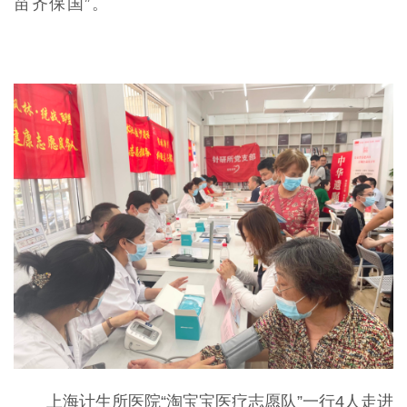
苗齐保国”。
上海计生所医院“淘宝宝医疗志愿队”一行4人走进