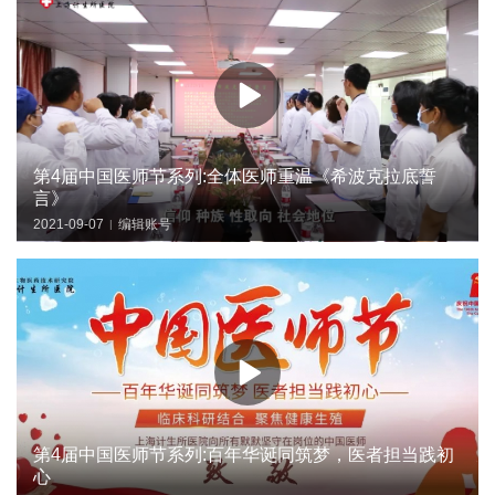
第4届中国医师节系列:全体医师重温《希波克拉底誓
言》
2021-09-07
编辑账号
|
第4届中国医师节系列:百年华诞同筑梦，医者担当践初
心