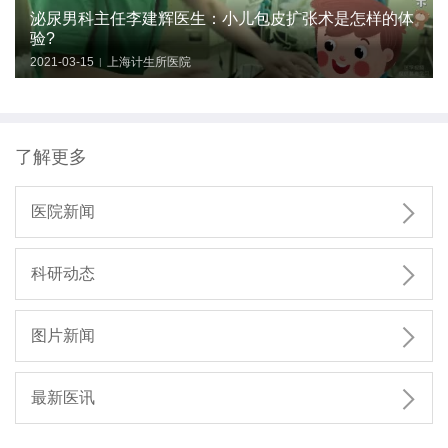
泌尿男科主任李建辉医生：小儿包皮扩张术是怎样的体
验?
2021-03-15
上海计生所医院
|
了解更多

医院新闻

科研动态

图片新闻

最新医讯